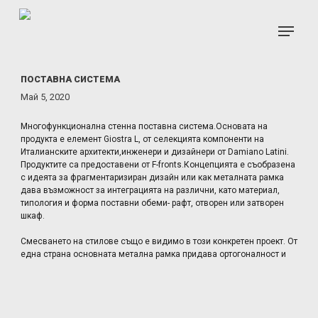
Skip
to
Menu
main
content
ПОСТАВНА СИСТЕМА
Май 5, 2020
Многофункционална стенна поставна система.Основата на
продукта е елемент Giostra L, от селекцията компоненти на
Италианските архитекти,инженери и дизайнери от Damiano Latini.
Продуктите са предоставени от F-fronts.Концепцията е съобразена
с идеята за фрагментаризиран дизайн или как металната рамка
дава възможност за интеграцията на различни, като материал,
типология и форма поставни обеми- рафт, отворен или затворен
шкаф.
Смесването на стилове също е видимо в този конкретен проект. От
една страна основната метална рамка придава ортогоналност и
минимализъм, докато допълнителни елементи, като метален
решетъчен фронт и ръчна изкована метална дръжка за падаща
врата придават неочакван акцент към цялостна композиция на
металната поставна система.