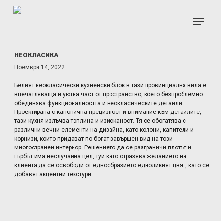
Skip
to
Menu
main
content
НЕОКЛАСИКА
Ноември 14, 2022
Белият неокласически кухненски блок в тази провинциална вила е
впечатляваща и уютна част от пространство, което безпроблемно
обединява функционалността и неокласическите детайли.
Проектирана с канонична прецизност и внимание към детайлите,
тази кухня излъчва топлина и изисканост. Тя се обогатява с
различни вечни елементи на дизайна, като колони, капители и
корнизи, които придават по-богат завършен вид на този
многостранен интериор. Решението да се разграничи плотът и
гърбът има неслучайна цел, туй като отразява желанието на
клиента да се освободи от еднообразието едноликият цвят, като се
добавят акцентни текстури.
Този осъзнат избор добавя дълбочина и характер на
пространството. За допълнително обединение на стаята присъства
дървен под, който обхваща всеки ъгъл, създавайки цялостен и
хармоничен визуал. Срещу областта на кухнята Ви очаква добре